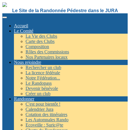
Le Site de la Randonnée Pédestre dans le JURA
Accueil
Le Comité
La Vie des Clubs
Carte des Clubs
Composition
Rôles des Commissions
Nos Partenaires locaux
Nous rejoindre
Rechercher un club
La licence fédérale
Notre Fédération...
Le Randopass
Devenir bénévole
Créer un club
Randonner
C'est pour bientôt !
Calendrier Jura
Cotation des itinéraires
Les Automnales Rando
Ecoveille : Suric@te