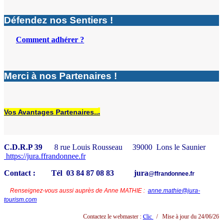
Défendez nos Sentiers !
Comment adhérer ?
Merci à nos Partenaires !
.
Vos Avantages Partenaires..
C.D.R.P 39
8 rue Louis Rousseau 39000 Lons le Saunier
https://jura.ffrandonnee.fr
Contact : Tél 03 84 87 08 83 jura
@
ffrandonnee.fr
Renseignez-vous aussi auprès de Anne MATHIE :
anne.mathie@jura-
tourism.com
c
Contactez le webmaster :
lic
/
Mise à jour du 24/06/26