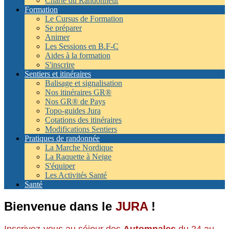
Charte du Randonneur
Formation
Le Cursus de Formation
Se préparer
Animer
Les Sessions en B.F-C
Aides à la formation
S'inscrire
Sentiers et itinéraires
Balisage et signalisation
Nos itinéraires GR®
Nos GR® de Pays
Topo-guides Jura
Cotations des itinéraires
Modifications Sentiers
Pratiques de randonnée
La Marche Nordique
La Raquette à Neige
S'équiper
Les Activités Santé
Santé
Bienvenue dans le
JURA
!
Inscrivez-vous au séjour des
Automnales
du 24 au